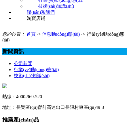
行業(yè)動(dòng)態(tài)
技術(shù)知識(shí)
聯(lián)系我們
淘寶店鋪
您的位置：
首頁
->
信息動(dòng)態(tài)
->
行業(yè)動(dòng)態
(tài)
新聞資訊
公司新聞
行業(yè)動(dòng)態(tài)
技術(shù)知識(shí)
熱線：4000-969-520
地址：長樂區(qū)營前高速出口長限村東區(qū)49-3
推薦產(chǎn)品