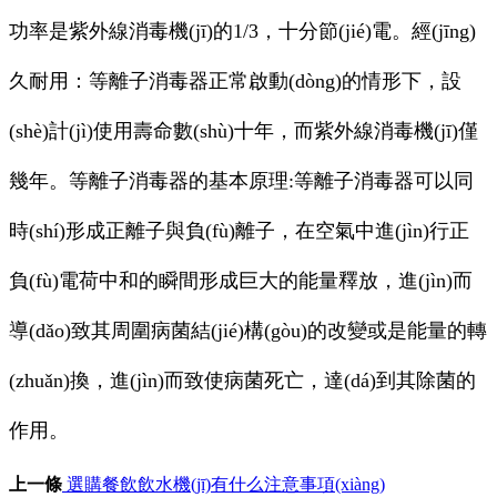
功率是紫外線消毒機(jī)的1/3，十分節(jié)電。經(jīng)
久耐用：等離子消毒器正常啟動(dòng)的情形下，設
(shè)計(jì)使用壽命數(shù)十年，而紫外線消毒機(jī)僅
幾年。等離子消毒器的基本原理:等離子消毒器可以同
時(shí)形成正離子與負(fù)離子，在空氣中進(jìn)行正
負(fù)電荷中和的瞬間形成巨大的能量釋放，進(jìn)而
導(dǎo)致其周圍病菌結(jié)構(gòu)的改變或是能量的轉
(zhuǎn)換，進(jìn)而致使病菌死亡，達(dá)到其除菌的
作用。
上一條
選購餐飲飲水機(jī)有什么注意事項(xiàng)