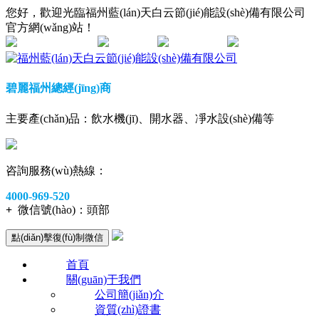
您好，歡迎光臨福州藍(lán)天白云節(jié)能設(shè)備有限公司
官方網(wǎng)站！
網(wǎng)站地圖
在線咨詢
手機(jī)查看
碧麗福州總經(jīng)商
主要產(chǎn)品：飲水機(jī)、開水器、凈水設(shè)備等
咨詢服務(wù)熱線：
4000-969-520
+
微信號(hào)：
頭部
點(diǎn)擊復(fù)制微信
首頁
關(guān)于我們
公司簡(jiǎn)介
資質(zhì)證書