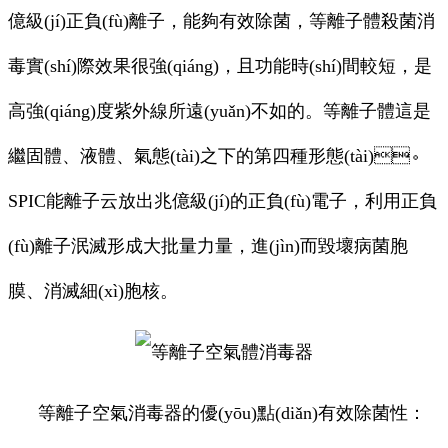
億級(jí)正負(fù)離子，能夠有效除菌，等離子體殺菌消
毒實(shí)際效果很強(qiáng)，且功能時(shí)間較短，是
高強(qiáng)度紫外線所遠(yuǎn)不如的。等離子體這是
繼固體、液體、氣態(tài)之下的第四種形態(tài)。
SPIC能離子云放出兆億級(jí)的正負(fù)電子，利用正負
(fù)離子泯滅形成大批量力量，進(jìn)而毀壞病菌胞
膜、消滅細(xì)胞核。
等離子空氣消毒器的優(yōu)點(diǎn)有效除菌性：