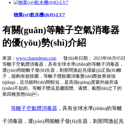
物業(yè)飲水機(jī)JO-LV7
有關(guān)等離子空氣消毒器
的優(yōu)勢(shì)介紹
來源：
www.changdesm.com
發(fā)布日期： 2023年06月05日
等離子空氣體消毒器，具有全球水準(zhǔn)的等離子消毒器，
運(yùn)用能離子發(fā)生器，剎那間激起兆億級(jí)正負(fù)離
子，能夠有效除菌，等離子體殺菌消毒實(shí)際效果很強
(qiáng)，且功能時(shí)間較短，是高強(qiáng)度紫外線所遠
(yuǎn)不如的。等離子體這是繼固體、液體、氣態(tài)之下的
第四種形態(tài)。
等離子空氣體消毒器
，具有全球水準(zhǔn)的等離
子消毒器，運(yùn)用能離子發(fā)生器，剎那間激起兆