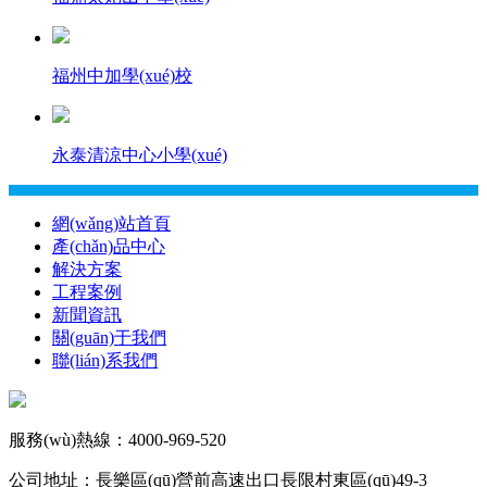
福州中加學(xué)校
永泰清涼中心小學(xué)
網(wǎng)站首頁
產(chǎn)品中心
解決方案
工程案例
新聞資訊
關(guān)于我們
聯(lián)系我們
服務(wù)熱線：4000-969-520
公司地址：長樂區(qū)營前高速出口長限村東區(qū)49-3