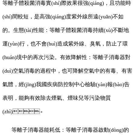
等離子體殺菌消毒實(shí)際效果很強(qiáng)，且功能時
(shí)間較短，是高強(qiáng)度紫外線所遠(yuǎn)不如
的。生態(tài)性能：等離子體殺菌消毒持續(xù)不斷地
運(yùn)行，也不會(huì)造成紫外線、臭氧，防止了環
(huán)境中的再次污染。有效降解性：等離子消毒器對
(duì)空氣消毒的過程中，也可降解空氣中的有毒、有害
氣體，經(jīng)我國疾病防控制中心檢驗(yàn)報(bào)告
表明，能夠有效除去煙氣、煙味兒等污染物質
(zhì)。
等離子消毒器
能耗低：等離子消毒器啟動(dòng)的